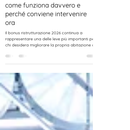
mttferrarini
8 apr
Tempo di lettura: 4 min
Bonus ristrutturazione 2026:
come funziona davvero e
perché conviene intervenire
ora
Il bonus ristrutturazione 2026 continua a
rappresentare una delle leve più importanti per
chi desidera migliorare la propria abitazione o
valorizzare un immobile. In un contesto in cui gli
incentivi edilizi sono stati ridimensionati rispetto
agli anni passati, questa agevolazione resta
concreta, accessibile e soprattutto strategica
se utilizzata nel modo corretto. Per chi vive e
investe in Emilia Romagna, affidarsi a realtà
strutturate come Maredo Soluzioni Edili
permette n