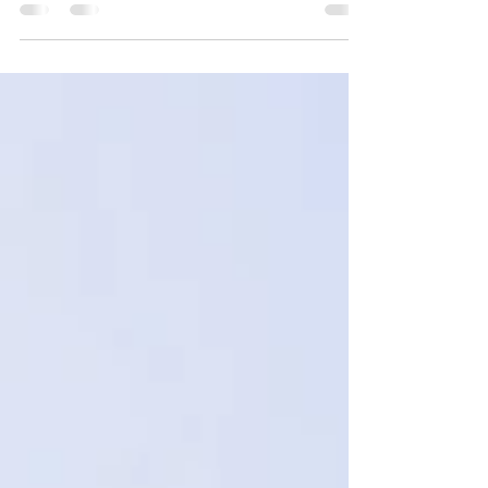
quelli che genera più dubbi. Il costo della
ristrutturazione bagno nel 2026 può variare
sensibilmente in base a materiali, dimensioni e
livello di finitura, ma conoscere i parametri reali
di mercato permette di pianificare
correttamente l’investimento. In questo
scenario, affidarsi a professionisti come Maredo
Soluzioni Edili significa avere una visione chiara
dei costi, evitare