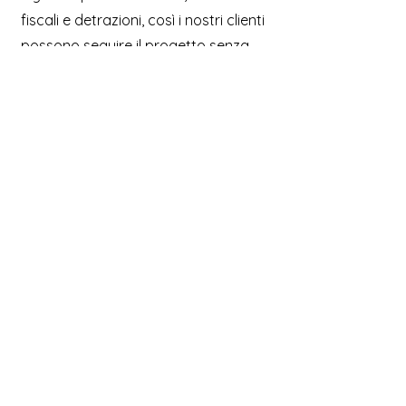
fiscali e detrazioni, così i nostri clienti
possono seguire il progetto senza
preoccupazioni.
Vuoi ristrutturare
casa a Reggio Emilia
o Parma? Richiedi
un sopralluogo
gratuito e senza
impegno