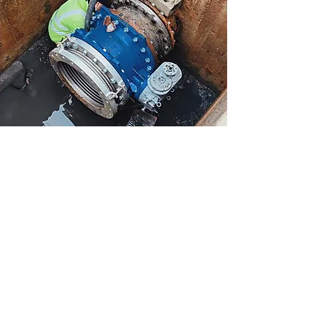
Maredo Soluzioni Edili s.r.l
Via del Chionso 12
42122, Reggio EmilIa (RE)